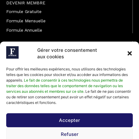
DEVENIR MEMBRE
Formule Gratuite
Formule Mensuelle
Formule Annuelle
JOINDRE L'ÉQUIPE
Gérer votre consentement
Rédaction
aux cookies
Service partenariat
Pour offrir les meilleures expériences, nous utilisons des technologies
Développement commercial
telles que les cookies pour stocker et/ou accéder aux informations des
appareils.
Le fait de consentir à ces technologies nous permettra de
Communiquer avec Forbes Afrique
traiter des données telles que le comportement de navigation ou les
services aux abonnés et membres sur ce site
. Le fait de ne pas consentir
ou de retirer son consentement peut avoir un effet négatif sur certaines
Média Kit 2026
caractéristiques et fonctions.
Accepter
Abonnez-vous à la newsletter de Forbes Afrique et recevez
Refuser
régulièrement nos meilleurs articles