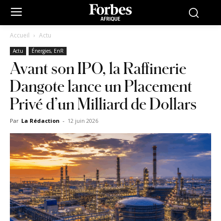
Accueil
Actu
Actu
Énergies, EnR
Avant son IPO, la Raffinerie
Dangote lance un Placement
Privé d’un Milliard de Dollars
Par
La Rédaction
-
12 juin 2026