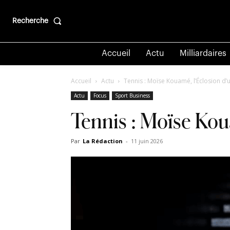
Recherche
Accueil
Actu
Milliardaires
Accueil
Actu
Tennis : Moïse Kouamé, l’Éclosion 
Actu
Focus
Sport Business
Tennis : Moïse Ko
Par
La Rédaction
-
11 juin 2026