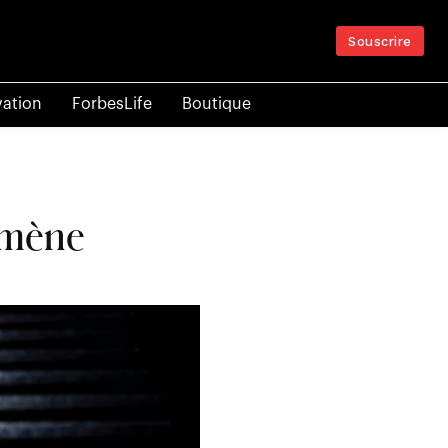
Souscrire
vation
ForbesLife
Boutique
omène