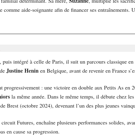
Suzanne
e familial déterminant. Sa mère,
, multiplie les sacri
mée comme aide-soignante afin de financer ses entraînements. U
u
, puis intégré à celle de Paris, il suit un parcours classique e
Justine Henin
 de
en Belgique, avant de revenir en France s’e
llent progressivement : une victoire en double aux Petits As en 2
iors
la même année. Dans le même temps, il débute chez les p
de Brest (octobre 2024), devenant l’un des plus jeunes vainqu
le circuit Futures, enchaîne plusieurs performances solides, ava
as en cause sa progression.