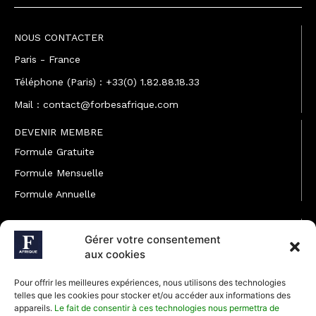
NOUS CONTACTER
Paris - France
Téléphone (Paris) : +33(0) 1.82.88.18.33
Mail : contact@forbesafrique.com
DEVENIR MEMBRE
Formule Gratuite
Formule Mensuelle
Formule Annuelle
JOINDRE L'ÉQUIPE
Gérer votre consentement
Rédaction
aux cookies
Service partenariat
Pour offrir les meilleures expériences, nous utilisons des technologies
Développement commercial
telles que les cookies pour stocker et/ou accéder aux informations des
appareils.
Le fait de consentir à ces technologies nous permettra de
Communiquer avec Forbes Afrique