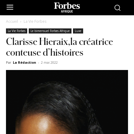
Accueil
La Vie Forbes
La Vie Forbes
Le bimensuel Forbes Afrique
Luxe
Clarisse Hieraix,la créatrice
conteuse d’histoires
Par
La Rédaction
-
2 mai 2022