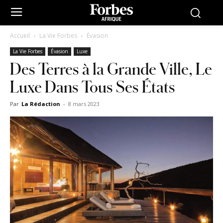
Accueil
La Vie Forbes
Évasion
La Vie Forbes
Évasion
Luxe
Des Terres à la Grande Ville, Le
Luxe Dans Tous Ses États
Par
La Rédaction
-
8 mars 2023