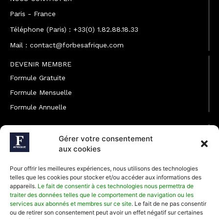
Paris - France
Téléphone (Paris) : +33(0) 1.82.88.18.33
Mail : contact@forbesafrique.com
DEVENIR MEMBRE
Formule Gratuite
Formule Mensuelle
Formule Annuelle
JOINDRE L'ÉQUIPE
Gérer votre consentement
Rédaction
aux cookies
Service partenariat
Pour offrir les meilleures expériences, nous utilisons des technologies
Développement commercial
telles que les cookies pour stocker et/ou accéder aux informations des
appareils.
Le fait de consentir à ces technologies nous permettra de
Communiquer avec Forbes Afrique
traiter des données telles que le comportement de navigation ou les
services aux abonnés et membres sur ce site
. Le fait de ne pas consentir
ou de retirer son consentement peut avoir un effet négatif sur certaines
Média Kit 2026