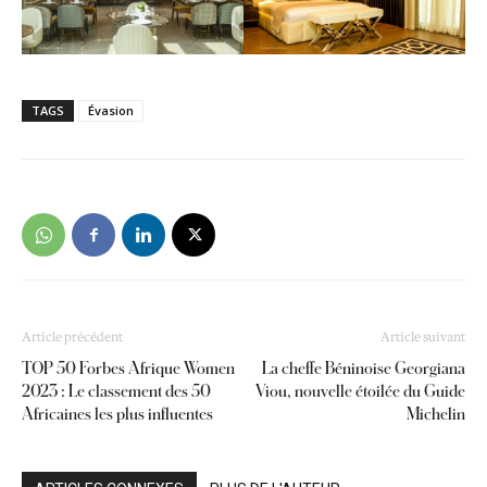
TAGS
Évasion
Article précédent
Article suivant
TOP 50 Forbes Afrique Women
La cheffe Béninoise Georgiana
2023 : Le classement des 50
Viou, nouvelle étoilée du Guide
Africaines les plus influentes
Michelin