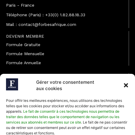
Paris - France
Téléphone (Paris) : +33(0) 1.82.88.18.33
Mail : contact@forbesafrique.com
DEVENIR MEMBRE
Formule Gratuite
Formule Mensuelle
Formule Annuelle
JOINDRE L'ÉQUIPE
Gérer votre consentement
Rédaction
aux cookies
Service partenariat
Pour offrir les meilleures expériences, nous utilisons des technologies
Développement commercial
telles que les cookies pour stocker et/ou accéder aux informations des
appareils.
Le fait de consentir à ces technologies nous permettra de
Communiquer avec Forbes Afrique
traiter des données telles que le comportement de navigation ou les
services aux abonnés et membres sur ce site
. Le fait de ne pas consentir
ou de retirer son consentement peut avoir un effet négatif sur certaines
Média Kit 2026
caractéristiques et fonctions.