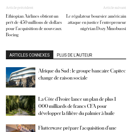
Article précédent
Article suivant
Ethiopian Airlines obtient un
Le régulateur boursier américain
prêt de 450 millions de dollars
attaque en justice l’entrepreneur
pour l’acquisition de nouveaux
nigérian Dozy Mmobuosi
Boeing
ARTICLES CONNEXES
PLUS DE L'AUTEUR
Afrique du Sud : le groupe bancaire Capitec
change de raison sociale
La Côte d’Ivoire lance un plan de plus 1
000 milliards de francs CFA pour
développer la filière du palmier à huile
Flutterwave prépare l’acquisition d’une