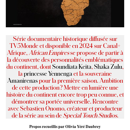
Série documentaire historique diffusée sur
TV5Monde et disponible en 2024 sur Canal+
Afrique,
African Empires
se propose de partir à
la découverte des personnalités emblématiques
du continent, dont
Soundiata Keita
,
Shaka Zulu
,
la
princesse Yennenga
et la souveraine
Amanirenas
pour la première saison. Ambition
de cette production ? Mettre en lumière une
histoire du continent encore trop peu connue, et
démontrer sa portée universelle. Rencontre
avec Sebastien Onomo, créateur et producteur
de la série au sein de
Special Touch Studios
.
Propos recueillis par Olivia Yéré Daubrey