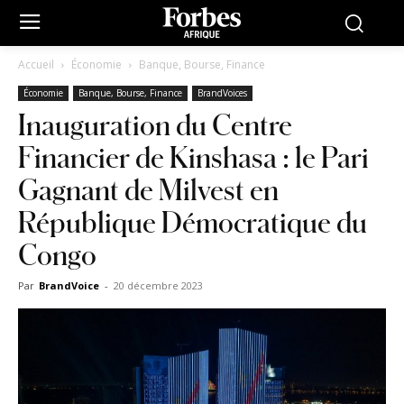
Accueil
Économie
Banque, Bourse, Finance
Économie
Banque, Bourse, Finance
BrandVoices
Inauguration du Centre
Financier de Kinshasa : le Pari
Gagnant de Milvest en
République Démocratique du
Congo
Par
BrandVoice
-
20 décembre 2023