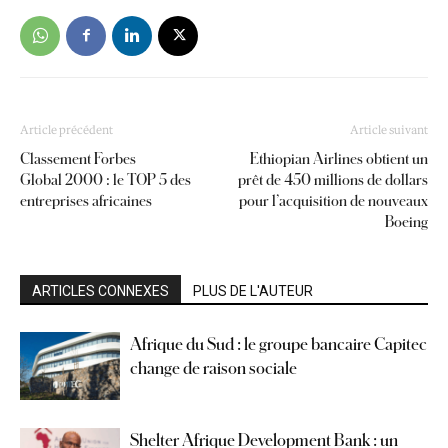
Article précédent
Article suivant
Classement Forbes
Ethiopian Airlines obtient un
Global 2000 : le TOP 5 des
prêt de 450 millions de dollars
entreprises africaines
pour l’acquisition de nouveaux
Boeing
ARTICLES CONNEXES
PLUS DE L'AUTEUR
Afrique du Sud : le groupe bancaire Capitec
change de raison sociale
Shelter Afrique Development Bank : un