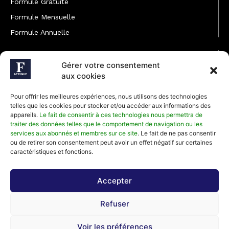
Formule Gratuite
Formule Mensuelle
Formule Annuelle
JOINDRE L'ÉQUIPE
Gérer votre consentement
Rédaction
aux cookies
Service partenariat
Pour offrir les meilleures expériences, nous utilisons des technologies
Développement commercial
telles que les cookies pour stocker et/ou accéder aux informations des
appareils.
Le fait de consentir à ces technologies nous permettra de
Communiquer avec Forbes Afrique
traiter des données telles que le comportement de navigation ou les
services aux abonnés et membres sur ce site
. Le fait de ne pas consentir
ou de retirer son consentement peut avoir un effet négatif sur certaines
Média Kit 2026
caractéristiques et fonctions.
Accepter
Abonnez-vous à la newsletter de Forbes Afrique et recevez
Refuser
régulièrement nos meilleurs articles
Voir les préférences