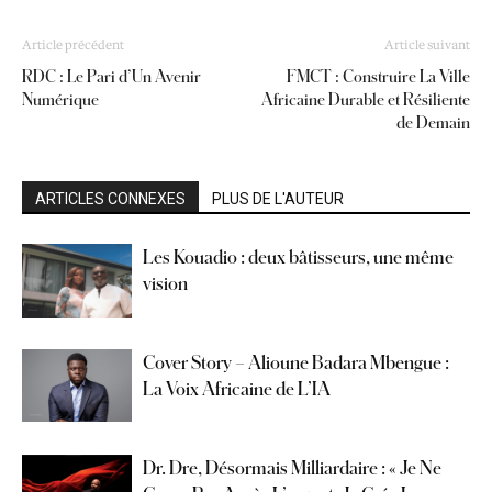
Article précédent
Article suivant
RDC : Le Pari d’Un Avenir
FMCT : Construire La Ville
Numérique
Africaine Durable et Résiliente
de Demain
ARTICLES CONNEXES
PLUS DE L'AUTEUR
Les Kouadio : deux bâtisseurs, une même
vision
Cover Story – Alioune Badara Mbengue :
La Voix Africaine de L’IA
Dr. Dre, Désormais Milliardaire : « Je Ne