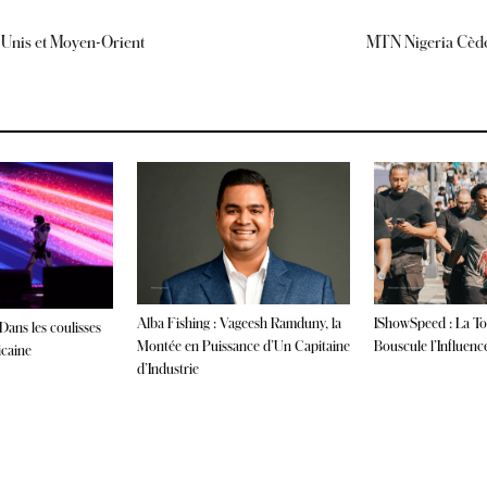
s-Unis et Moyen-Orient
MTN Nigeria Cède 
Alba Fishing : Vageesh Ramduny, la
IShowSpeed : La To
Dans les coulisses
Montée en Puissance d’Un Capitaine
Bouscule l’Influen
icaine
d’Industrie