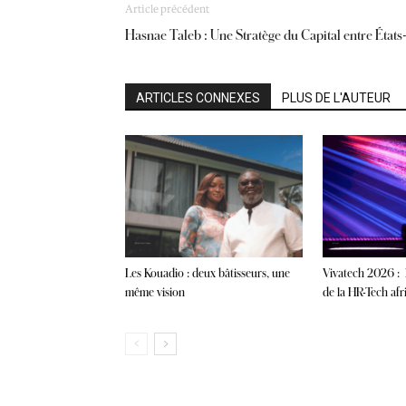
Article précédent
Hasnae Taleb : Une Stratège du Capital entre État
ARTICLES CONNEXES
PLUS DE L'AUTEUR
Les Kouadio : deux bâtisseurs, une
Vivatech 2026 : 
même vision
de la HR-Tech afr