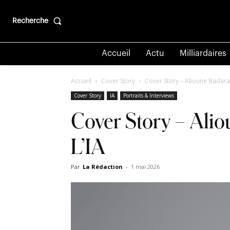
Recherche
Accueil
Actu
Milliardaires
Accueil
Cover Story
Cover Story – Alioune Badara 
Cover Story
IA
Portraits & Interviews
Cover Story – Alio
L’IA
Par
La Rédaction
-
1 mai 2026