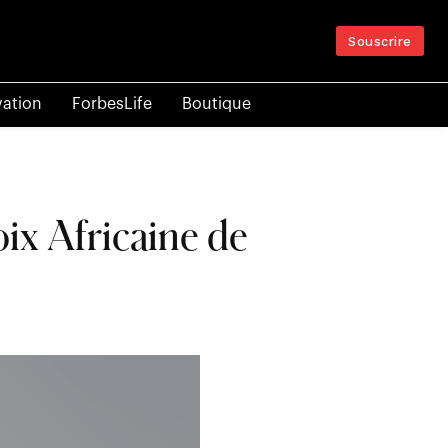
Souscrire
vation
ForbesLife
Boutique
ix Africaine de