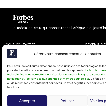
Le média de ceux qui construisent l'Afrique d'aujourd'h
NOUS CONTACTER
DEVENIR M
Formule Grat
Paris - France
Gérer votre consentement aux cookies
Formule Men
Téléphone (Paris) : +33(0) 1.82.88.18.33
Formule Annu
Pour offrir les meilleures expériences, nous utilisons des technologies telle
Mail : contact@forbesafrique.com
pour stocker et/ou accéder aux informations des appareils.
Le fait de conse
technologies nous permettra de traiter des données telles que le comporte
navigation ou les services aux abonnés et membres sur ce site
. Le fait de 
ou de retirer son consentement peut avoir un effet négatif sur certaines car
fonctions.
Accepter
Refuser
Voir les 