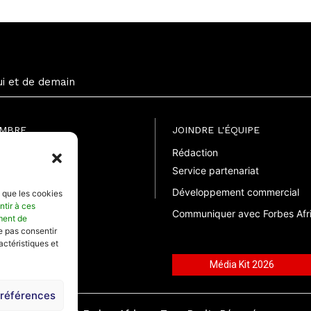
ui et de demain
EMBRE
JOINDRE L'ÉQUIPE
Rédaction
uite
Service partenariat
suelle
elle
Développement commercial
s que les cookies
ntir à ces
Communiquer avec Forbes Afr
ment de
ne pas consentir
actéristiques et
Média Kit 2026
préférences