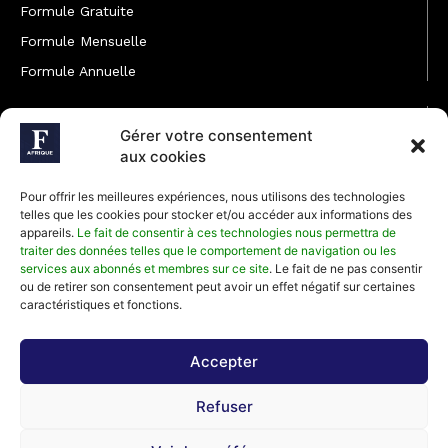
Formule Gratuite
Formule Mensuelle
Formule Annuelle
JOINDRE L'ÉQUIPE
Gérer votre consentement
Rédaction
aux cookies
Service partenariat
Pour offrir les meilleures expériences, nous utilisons des technologies
Développement commercial
telles que les cookies pour stocker et/ou accéder aux informations des
appareils.
Le fait de consentir à ces technologies nous permettra de
Communiquer avec Forbes Afrique
traiter des données telles que le comportement de navigation ou les
services aux abonnés et membres sur ce site
. Le fait de ne pas consentir
ou de retirer son consentement peut avoir un effet négatif sur certaines
Média Kit 2026
caractéristiques et fonctions.
Accepter
Abonnez-vous à la newsletter de Forbes Afrique et recevez
Refuser
régulièrement nos meilleurs articles