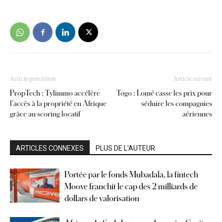
Article précédent
Article suivant
PropTech : Tylimmo accélère
Togo : Lomé casse les prix pour
l’accès à la propriété en Afrique
séduire les compagnies
grâce au scoring locatif
aériennes
ARTICLES CONNEXES
PLUS DE L'AUTEUR
Portée par le fonds Mubadala, la fintech
Moove franchit le cap des 2 milliards de
dollars de valorisation