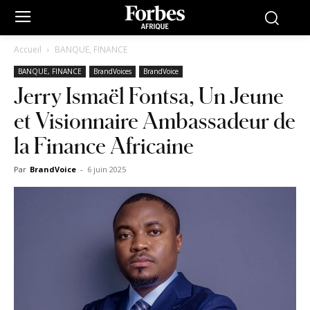
Accueil
BANQUE, FINANCE
BANQUE, FINANCE
BrandVoices
BrandVoice
Jerry Ismaël Fontsa, Un Jeune
et Visionnaire Ambassadeur de
la Finance Africaine
Par
BrandVoice
-
6 juin 2025