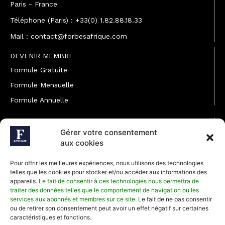
Paris - France
Téléphone (Paris) : +33(0) 1.82.88.18.33
Mail : contact@forbesafrique.com
DEVENIR MEMBRE
Formule Gratuite
Formule Mensuelle
Formule Annuelle
JOINDRE L'ÉQUIPE
Gérer votre consentement
Rédaction
aux cookies
Service partenariat
Pour offrir les meilleures expériences, nous utilisons des technologies
Développement commercial
telles que les cookies pour stocker et/ou accéder aux informations des
appareils.
Le fait de consentir à ces technologies nous permettra de
Communiquer avec Forbes Afrique
traiter des données telles que le comportement de navigation ou les
services aux abonnés et membres sur ce site
. Le fait de ne pas consentir
ou de retirer son consentement peut avoir un effet négatif sur certaines
Média Kit 2026
caractéristiques et fonctions.