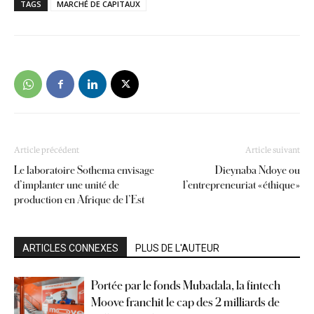
TAGS
MARCHÉ DE CAPITAUX
Article précédent
Article suivant
Le laboratoire Sothema envisage
Dieynaba Ndoye ou
d’implanter une unité de
l’entrepreneuriat « éthique »
production en Afrique de l’Est
ARTICLES CONNEXES
PLUS DE L'AUTEUR
Portée par le fonds Mubadala, la fintech
Moove franchit le cap des 2 milliards de