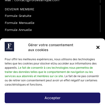
DEVENIR MEMBRE
Formule Gratuite
Formule Mensuelle
Formule Annuelle
JOINDRE L'ÉQUIPE
Gérer votre consentement
Rédaction
aux cookies
Service partenariat
Pour offrir les meilleures expériences, nous utilisons des technologies
Développement commercial
telles que les cookies pour stocker et/ou accéder aux informations des
appareils.
Le fait de consentir à ces technologies nous permettra de
Communiquer avec Forbes Afrique
traiter des données telles que le comportement de navigation ou les
services aux abonnés et membres sur ce site
. Le fait de ne pas consentir
ou de retirer son consentement peut avoir un effet négatif sur certaines
Média Kit 2026
caractéristiques et fonctions.
Accepter
Abonnez-vous à la newsletter de Forbes Afrique et recevez