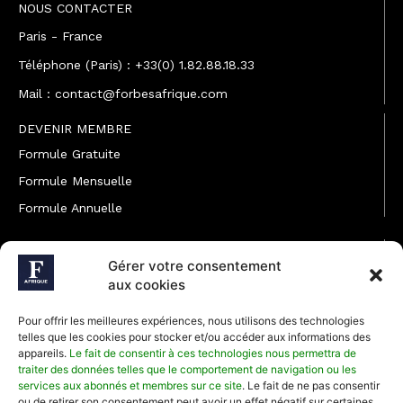
NOUS CONTACTER
Paris - France
Téléphone (Paris) : +33(0) 1.82.88.18.33
Mail : contact@forbesafrique.com
DEVENIR MEMBRE
Formule Gratuite
Formule Mensuelle
Formule Annuelle
JOINDRE L'ÉQUIPE
Gérer votre consentement
Rédaction
aux cookies
Service partenariat
Pour offrir les meilleures expériences, nous utilisons des technologies
Développement commercial
telles que les cookies pour stocker et/ou accéder aux informations des
appareils.
Le fait de consentir à ces technologies nous permettra de
Communiquer avec Forbes Afrique
traiter des données telles que le comportement de navigation ou les
services aux abonnés et membres sur ce site
. Le fait de ne pas consentir
ou de retirer son consentement peut avoir un effet négatif sur certaines