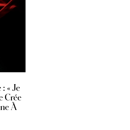
: « Je
e Crée
nne À