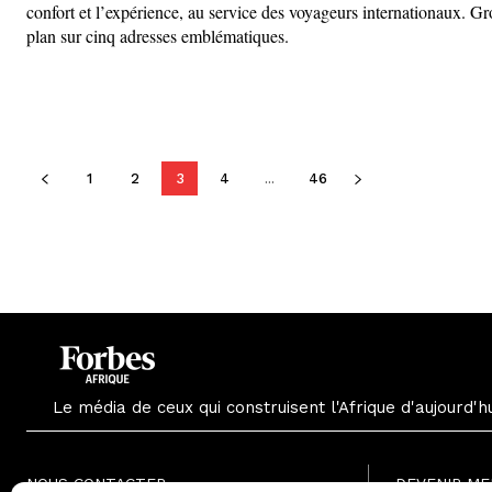
confort et l’expérience, au service des voyageurs internationaux. Gros
plan sur cinq adresses emblématiques.
1
2
3
4
...
46
Le média de ceux qui construisent l'Afrique d'aujourd'h
NOUS CONTACTER
DEVENIR M