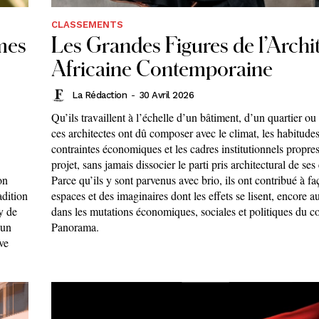
CLASSEMENTS
 mes
Les Grandes Figures de l’Archi
Africaine Contemporaine
La Rédaction
-
30 Avril 2026
Qu’ils travaillent à l’échelle d’un bâtiment, d’un quartier ou 
ces architectes ont dû composer avec le climat, les habitudes
contraintes économiques et les cadres institutionnels propre
projet, sans jamais dissocier le parti pris architectural de ses
on
Parce qu’ils y sont parvenus avec brio, ils ont contribué à f
adition
espaces et des imaginaires dont les effets se lisent, encore a
y de
dans les mutations économiques, sociales et politiques du co
 un
Panorama.
ve