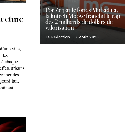
Portée par le fonds Mubadala,
la fintech Moove franchit le cap
tecture
des 2 milliards de dollars de
valorisation
La Rédaction
-
7 Août 2026
d’une ville,
, les
s à chaque
 effets urbains.
açonner des
ujourd’hui,
ntinent.