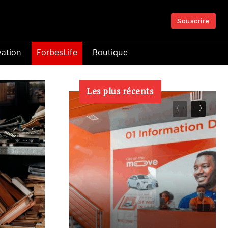
Souscrire
vation
ForbesLife
Boutique
Les plus récents