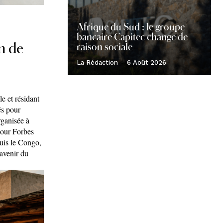
Afrique du Sud : le groupe
bancaire Capitec change de
en de
raison sociale
La Rédaction
-
6 Août 2026
e et résidant
és pour
rganisée à
pour Forbes
puis le Congo,
’avenir du