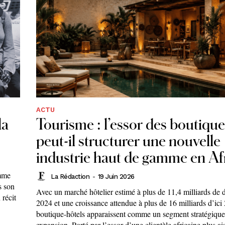
ACTU
la
Tourisme : l’essor des boutique
peut-il structurer une nouvelle
industrie haut de gamme en Af
omme
La Rédaction
-
19 Juin 2026
s son
Avec un marché hôtelier estimé à plus de 11,4 milliards de d
 récit
2024 et une croissance attendue à plus de 16 milliards d’ici 
boutique-hôtels apparaissent comme un segment stratégique
expansion. Porté par l’essor d’une clientèle africaine plus ais