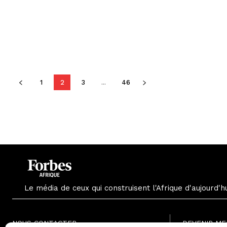
1
2
3
...
46
Le média de ceux qui construisent l'Afrique d'aujourd'h
NOUS CONTACTER
DEVENIR M