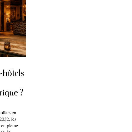
-hôtels
rique ?
ollars en
2032, les
 en pleine
ée, la