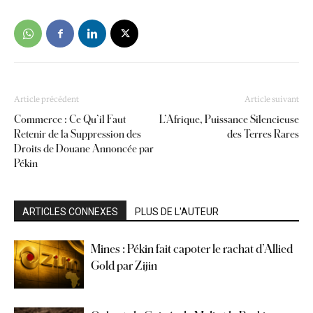
Article précédent
Article suivant
Commerce : Ce Qu’il Faut
L’Afrique, Puissance Silencieuse
Retenir de la Suppression des
des Terres Rares
Droits de Douane Annoncée par
Pékin
ARTICLES CONNEXES
PLUS DE L'AUTEUR
Mines : Pékin fait capoter le rachat d’Allied
Gold par Zijin