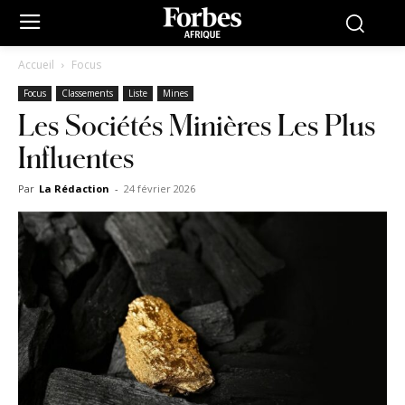
Accueil
Focus
Focus
Classements
Liste
Mines
Les Sociétés Minières Les Plus
Influentes
Par
La Rédaction
-
24 février 2026