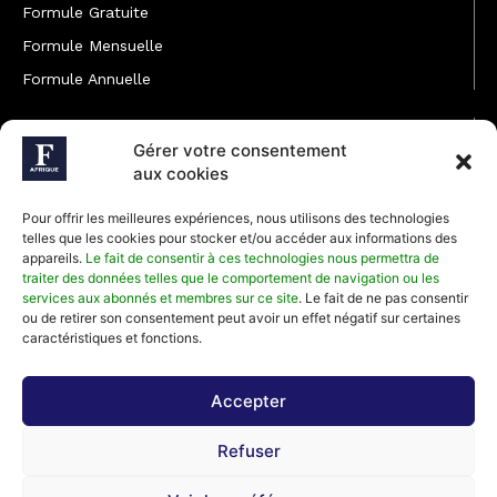
Formule Gratuite
Formule Mensuelle
Formule Annuelle
JOINDRE L'ÉQUIPE
Gérer votre consentement
Rédaction
aux cookies
Service partenariat
Pour offrir les meilleures expériences, nous utilisons des technologies
Développement commercial
telles que les cookies pour stocker et/ou accéder aux informations des
appareils.
Le fait de consentir à ces technologies nous permettra de
Communiquer avec Forbes Afrique
traiter des données telles que le comportement de navigation ou les
services aux abonnés et membres sur ce site
. Le fait de ne pas consentir
ou de retirer son consentement peut avoir un effet négatif sur certaines
Média Kit 2026
caractéristiques et fonctions.
Accepter
Abonnez-vous à la newsletter de Forbes Afrique et recevez
Refuser
régulièrement nos meilleurs articles