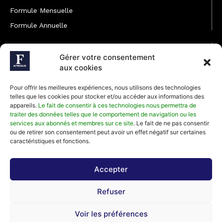
Formule Mensuelle
Formule Annuelle
JOINDRE L'ÉQUIPE
Gérer votre consentement
Rédaction
aux cookies
Service partenariat
Pour offrir les meilleures expériences, nous utilisons des technologies
Développement commercial
telles que les cookies pour stocker et/ou accéder aux informations des
appareils.
Le fait de consentir à ces technologies nous permettra de
Communiquer avec Forbes Afrique
traiter des données telles que le comportement de navigation ou les
services aux abonnés et membres sur ce site
. Le fait de ne pas consentir
ou de retirer son consentement peut avoir un effet négatif sur certaines
Média Kit 2026
caractéristiques et fonctions.
Accepter
Abonnez-vous à la newsletter de Forbes Afrique et recevez
Refuser
régulièrement nos meilleurs articles
Voir les préférences