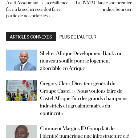
Azali Assoumani : « La résilience
La BVMAC lance son premier
face à la sécheresse doit faire
indice boursier
partie de nos priorités »
ARTICLES CONNEXES
PLUS DE L'AUTEUR
Shelter Afrique Development Bank : un
nouveau souffle pour le logement
abordable en Afrique
Gregory Clerc, Directeur général du
Groupe Castel : « Nous voulons faire de
Castel Afrique l’un des grands champions
industriels et agroalimentaires du
continent »
Comment Margins ID Group fait de
l’identité numérique une infrastructure clé