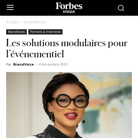
Accueil
BrandVoices
BrandVoices
Portraits & Interviews
Les solutions modulaires pour
l’événementiel
Par
BrandVoice
-
4 décembre 2023