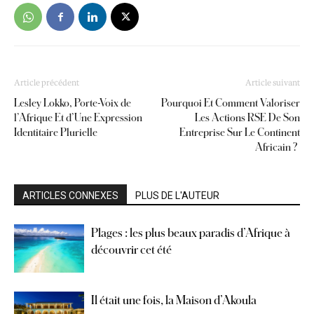
Article précédent
Article suivant
Lesley Lokko, Porte-Voix de
Pourquoi Et Comment Valoriser
l’Afrique Et d’Une Expression
Les Actions RSE De Son
Identitaire Plurielle
Entreprise Sur Le Continent
Africain ?
ARTICLES CONNEXES
PLUS DE L'AUTEUR
Plages : les plus beaux paradis d’Afrique à
découvrir cet été
Il était une fois, la Maison d’Akoula