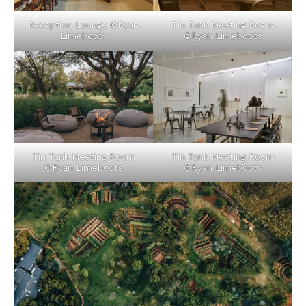
Reception Lounge ©Ryan
Tin Tank Meeting Room
Limeboots
©Ryan Limeboots
Tin Tank Meeting Room
Tin Tank Meeting Room
©Ryan Limeboots
©Ryan Limeboots