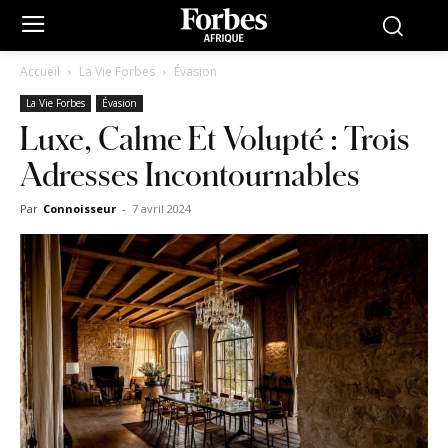
Accueil
La Vie Forbes
Évasion
La Vie Forbes
Évasion
Luxe, Calme Et Volupté : Trois
Adresses Incontournables
Par
Connoisseur
-
7 avril 2024