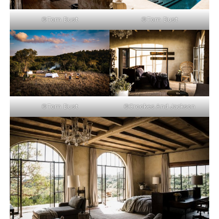
©Tom Dust
©Tom Dust
©Tom Dust
©Crookes And Jackson