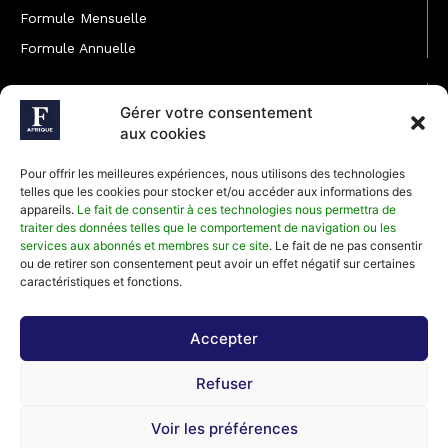
Formule Mensuelle
Formule Annuelle
JOINDRE L'ÉQUIPE
Gérer votre consentement
Rédaction
aux cookies
Service partenariat
Pour offrir les meilleures expériences, nous utilisons des technologies
Développement commercial
telles que les cookies pour stocker et/ou accéder aux informations des
appareils.
Le fait de consentir à ces technologies nous permettra de
Communiquer avec Forbes Afrique
traiter des données telles que le comportement de navigation ou les
services aux abonnés et membres sur ce site
. Le fait de ne pas consentir
ou de retirer son consentement peut avoir un effet négatif sur certaines
Média Kit 2026
caractéristiques et fonctions.
Accepter
Abonnez-vous à la newsletter de Forbes Afrique et recevez
Refuser
régulièrement nos meilleurs articles
Voir les préférences