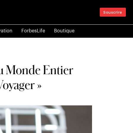
Souscrire
vation
ForbesLife
Boutique
du Monde Entier
Voyager »