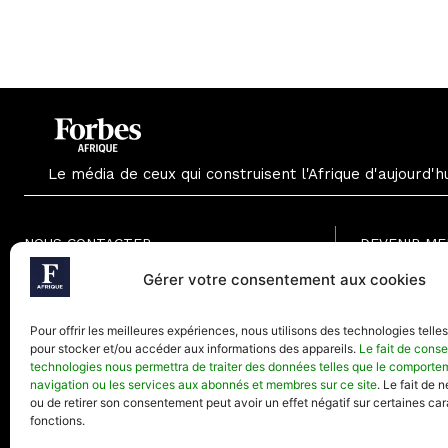
Le média de ceux qui construisent l'Afrique d'aujourd'h
NOUS CONTACTER
DEVENIR M
Formule Grat
Gérer votre consentement aux cookies
Paris - France
Formule Men
Téléphone (Paris) : +33(0) 1.82.88.18.33
Formule Annu
Pour offrir les meilleures expériences, nous utilisons des technologies telle
Mail : contact@forbesafrique.com
pour stocker et/ou accéder aux informations des appareils.
Le fait de conse
technologies nous permettra de traiter des données telles que le comporte
navigation ou les services aux abonnés et membres sur ce site
. Le fait de 
ou de retirer son consentement peut avoir un effet négatif sur certaines car
fonctions.