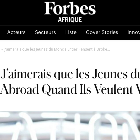
Acteurs
Secteurs
Liste
Cover Stories
Inno
 « J’aimerais que les Jeunes du Monde Entier Pensent à Broke...
 J’aimerais que les Jeunes 
 Abroad Quand Ils Veulent 