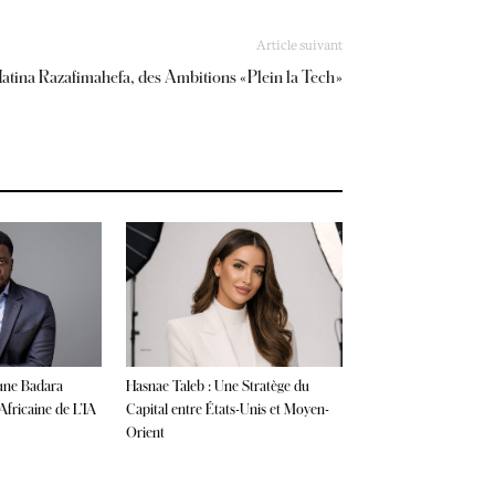
Article suivant
atina Razafimahefa, des Ambitions « Plein la Tech »
une Badara
Hasnae Taleb : Une Stratège du
fricaine de L’IA
Capital entre États-Unis et Moyen-
Orient