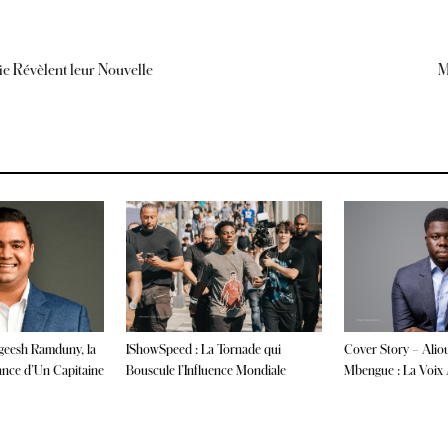
ie Révèlent leur Nouvelle
M
ageesh Ramduny, la
IShowSpeed : La Tornade qui
Cover Story – Alio
ance d’Un Capitaine
Bouscule l’Influence Mondiale
Mbengue : La Voix A