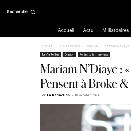
Recherche
Accueil
Actu
Milliardaires
Accueil
La Vie Forbes
Évasion
Mariam N’Diaye :
La Vie Forbes
Évasion
Portraits & Interviews
Mariam N’Diaye : «
Pensent à Broke &
Par
La Rédaction
-
18 octobre 2024