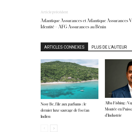
Article précédent
Atlantique Assurances et Atlantique Assurances V
Identité – AFG Assurances au Bénin
ARTICLES CONNEXES
PLUS DE L'AUTEUR
Alba Fishing : V
Nosy Be, l’île aux parfums : le
Montée en Puiss
dernier luxe sauvage de l’océan
d’Industrie
Indien