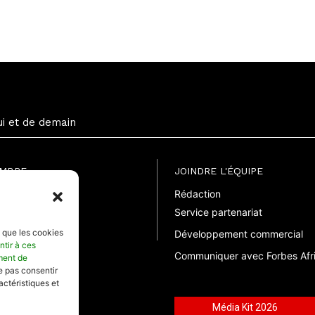
ui et de demain
EMBRE
JOINDRE L'ÉQUIPE
Rédaction
uite
Service partenariat
suelle
elle
s que les cookies
Développement commercial
ntir à ces
Communiquer avec Forbes Afr
ment de
ne pas consentir
actéristiques et
Média Kit 2026