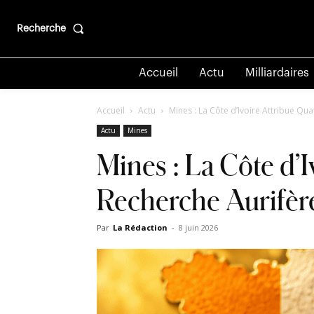
Recherche
Accueil
Actu
Milliardaires
Accueil
Actu
Mines : La Côte d’Ivoire Attribue Q
Actu
Mines
Mines : La Côte d’
Recherche Aurifèr
Par
La Rédaction
-
8 juin 2026