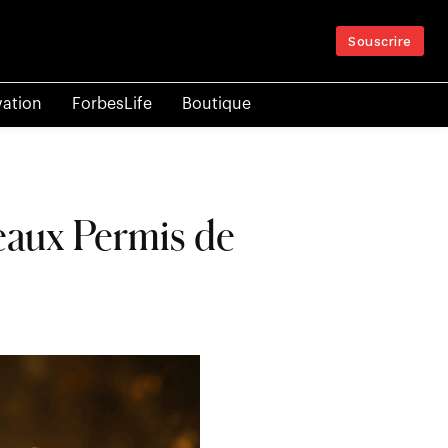
Souscrire
vation
ForbesLife
Boutique
eaux Permis de