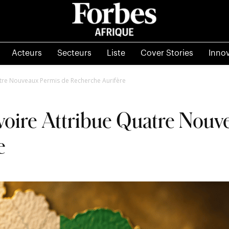
Acteurs
Secteurs
Liste
Cover Stories
Inno
uatre Nouveaux Permis de Recherche Aurifère
Ivoire Attribue Quatre Nouv
e