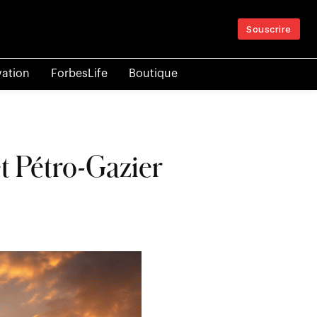
Souscrire
vation
ForbesLife
Boutique
et Pétro-Gazier