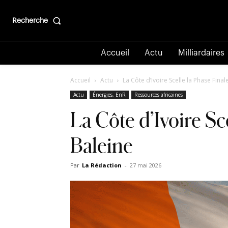
Recherche
Accueil
Actu
Milliardaires
Accueil
Actu
La Côte d’Ivoire Scelle la Phase Fina
Actu
Énergies, EnR
Ressources africaines
La Côte d’Ivoire Sc
Baleine
Par
La Rédaction
-
27 mai 2026