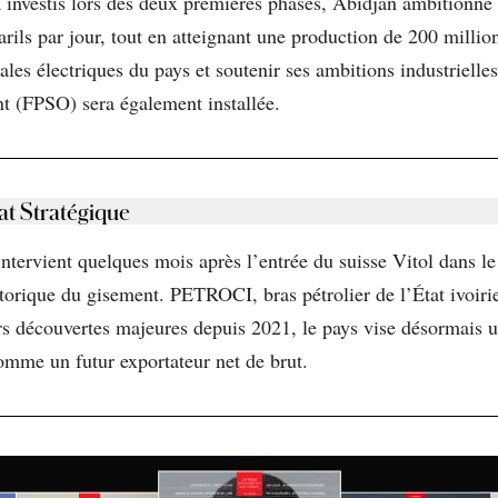
jà investis lors des deux premières phases, Abidjan ambitionne
arils par jour, tout en atteignant une production de 200 milli
ales électriques du pays et soutenir ses ambitions industrielles
t (FPSO) sera également installée.
at Stratégique
ntervient quelques mois après l’entrée du suisse Vitol dans le
orique du gisement. PETROCI, bras pétrolier de l’État ivoirien
rs découvertes majeures depuis 2021, le pays vise désormais u
omme un futur exportateur net de brut.