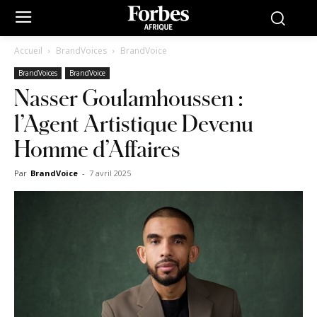
Accueil
BrandVoices
BrandVoice
BrandVoices
BrandVoice
Nasser Goulamhoussen :
l’Agent Artistique Devenu
Homme d’Affaires
Par
BrandVoice
-
7 avril 2025