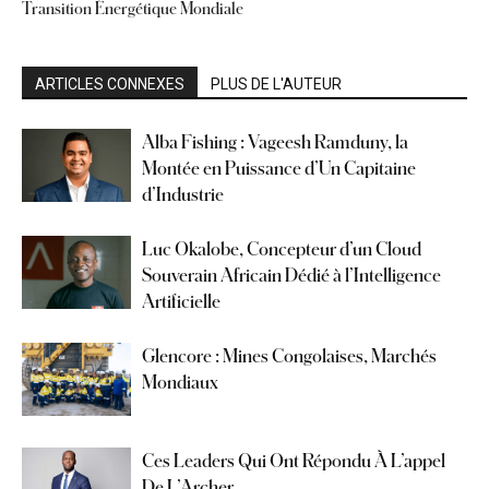
Transition Énergétique Mondiale
ARTICLES CONNEXES
PLUS DE L'AUTEUR
Alba Fishing : Vageesh Ramduny, la
Montée en Puissance d’Un Capitaine
d’Industrie
Luc Okalobe, Concepteur d’un Cloud
Souverain Africain Dédié à l’Intelligence
Artificielle
Glencore : Mines Congolaises, Marchés
Mondiaux
Ces Leaders Qui Ont Répondu À L’appel
De L’Archer