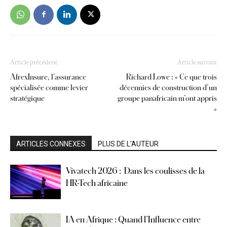
Article précédent
Article suivant
AfrexInsure, l’assurance
Richard Lowe : « Ce que trois
spécialisée comme levier
décennies de construction d’un
stratégique
groupe panafricain m’ont appris
»
ARTICLES CONNEXES
PLUS DE L'AUTEUR
Vivatech 2026 : Dans les coulisses de la
HR-Tech africaine
IA en Afrique : Quand l’Influence entre