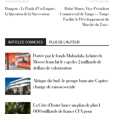
Article précédent
Article suivant
Dangote : Le Poids d’Un Empire,
Bolat Abuov, Vice-Président
la Question de la Succession
Commercial de Yango : « Yango
Facilite le Développement du
Marché du Taxi »
ARTICLES CONNEXES
PLUS DE L'AUTEUR
Portée par le fonds Mubadala, la fintech
Moove franchit le cap des 2 milliards de
dollars de valorisation
Afrique du Sud : le groupe bancaire Capitec
change de raison sociale
La Côte d’Ivoire lance un plan de plus 1
000 milliards de francs CFA pour