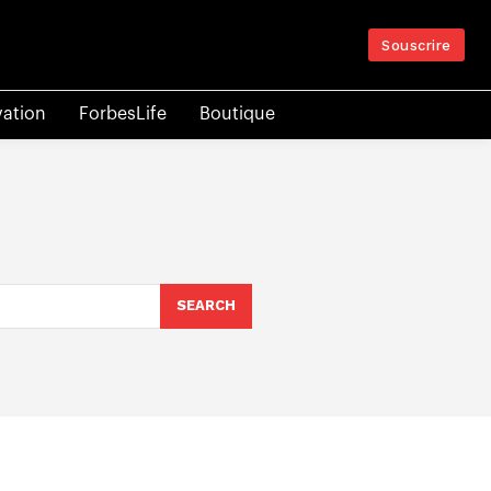
Souscrire
vation
ForbesLife
Boutique
SEARCH