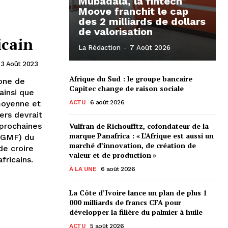
Mubadala, la fintech
Moove franchit le cap
des 2 milliards de dollars
de valorisation
icain
La Rédaction
-
7 Août 2026
3 Août 2023
Afrique du Sud : le groupe bancaire
Zone de
Capitec change de raison sociale
ainsi que
 moyenne et
ACTU
6 août 2026
gers devrait
prochaines
Vulfran de Richoufftz, cofondateur de la
marque Panafrica : « L’Afrique est aussi un
 (GMF) du
marché d’innovation, de création de
de croire
valeur et de production »
africains.
À LA UNE
6 août 2026
La Côte d’Ivoire lance un plan de plus 1
000 milliards de francs CFA pour
développer la filière du palmier à huile
ACTU
5 août 2026