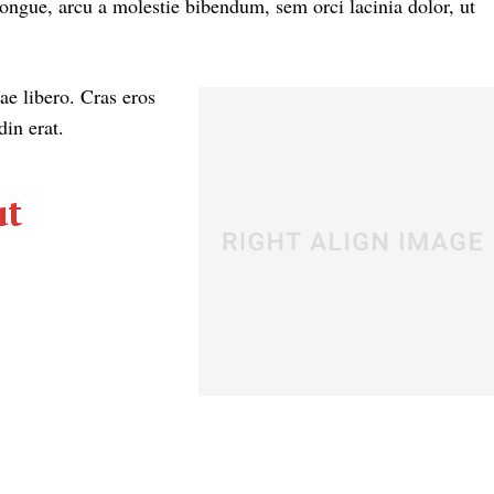
ngue, arcu a molestie bibendum, sem orci lacinia dolor, ut
ae libero. Cras eros
in erat.
ut