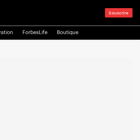
Souscrire
vation
ForbesLife
Boutique