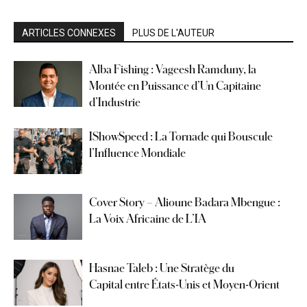
ARTICLES CONNEXES
PLUS DE L'AUTEUR
Alba Fishing : Vageesh Ramduny, la
Montée en Puissance d’Un Capitaine
d’Industrie
IShowSpeed : La Tornade qui Bouscule
l’Influence Mondiale
Cover Story – Alioune Badara Mbengue :
La Voix Africaine de L’IA
Hasnae Taleb : Une Stratège du
Capital entre États-Unis et Moyen-Orient