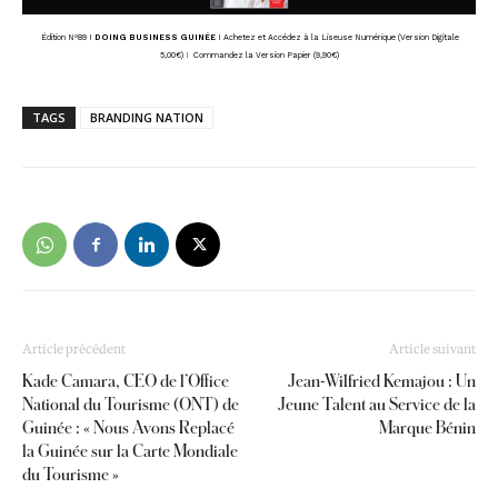
Édition N°89 I
DOING BUSINESS GUINÉE
I
Achetez et Accédez à la Liseuse Numérique (Version Digitale
5,00€)
I
Commandez la Version Papier (9,90€)
TAGS
BRANDING NATION
Article précédent
Article suivant
Kade Camara, CEO de l’Office
Jean-Wilfried Kemajou : Un
National du Tourisme (ONT) de
Jeune Talent au Service de la
Guinée : « Nous Avons Replacé
Marque Bénin
la Guinée sur la Carte Mondiale
du Tourisme »