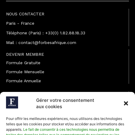
NOUS CONTACTER
Paris - France
Téléphone (Paris) : +33(0) 1.82.88.18.33
Mail : contact@forbesafrique.com
DEVENIR MEMBRE
Formule Gratuite
Formule Mensuelle
Formule Annuelle
JOINDRE L'ÉQUIPE
Gérer votre consentement
Rédaction
aux cookies
Service partenariat
Pour offrir les meilleures expériences, nous utilisons des technologies
Développement commercial
telles que les cookies pour stocker et/ou accéder aux informations des
appareils.
Le fait de consentir à ces technologies nous permettra de
Communiquer avec Forbes Afrique
traiter des données telles que le comportement de navigation ou les