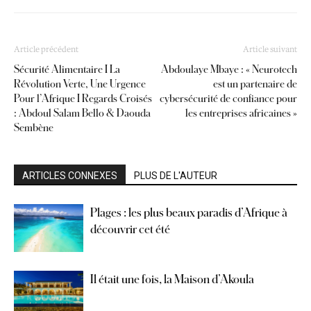
Article précédent
Article suivant
Sécurité Alimentaire I La
Abdoulaye Mbaye : « Neurotech
Révolution Verte, Une Urgence
est un partenaire de
Pour l’Afrique I Regards Croisés
cybersécurité de confiance pour
: Abdoul Salam Bello & Daouda
les entreprises africaines »
Sembène
ARTICLES CONNEXES
PLUS DE L'AUTEUR
Plages : les plus beaux paradis d’Afrique à
découvrir cet été
Il était une fois, la Maison d’Akoula