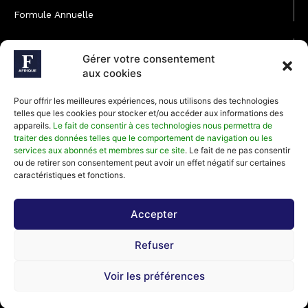
Formule Annuelle
JOINDRE L'ÉQUIPE
Gérer votre consentement
Rédaction
aux cookies
Service partenariat
Pour offrir les meilleures expériences, nous utilisons des technologies
Développement commercial
telles que les cookies pour stocker et/ou accéder aux informations des
appareils.
Le fait de consentir à ces technologies nous permettra de
Communiquer avec Forbes Afrique
traiter des données telles que le comportement de navigation ou les
services aux abonnés et membres sur ce site
. Le fait de ne pas consentir
ou de retirer son consentement peut avoir un effet négatif sur certaines
Média Kit 2026
caractéristiques et fonctions.
Accepter
Abonnez-vous à la newsletter de Forbes Afrique et recevez
Refuser
régulièrement nos meilleurs articles
Voir les préférences
©2026 Forbes Afrique, Tous Droits Réservés.