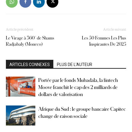
Article précédent
Article suivant
Le Virage à 360° de Shams
Les 50 Femmes Les Plus
Radjabaly (Moneco)
Inspirantes De 2025
ARTICLES CONNEXES
PLUS DE L'AUTEUR
Portée par le fonds Mubadala, la fintech
Moove franchit le cap des 2 milliards de
dollars de valorisation
Afrique du Sud : le groupe bancaire Capitec
change de raison sociale