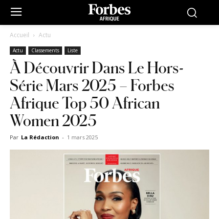
Accueil
Actu
Actu
Classements
Liste
À Découvrir Dans Le Hors-
Série Mars 2025 – Forbes
Afrique Top 50 African
Women 2025
Par
La Rédaction
-
1 mars 2025