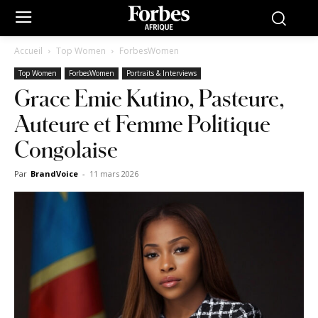
Accueil
Top Women
ForbesWomen
Top Women
ForbesWomen
Portraits & Interviews
Grace Emie Kutino, Pasteure,
Auteure et Femme Politique
Congolaise
Par
BrandVoice
-
11 mars 2026