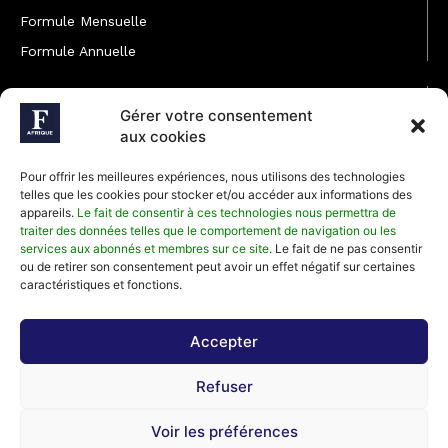
Formule Mensuelle
Formule Annuelle
JOINDRE L'ÉQUIPE
Gérer votre consentement
Rédaction
aux cookies
Service partenariat
Pour offrir les meilleures expériences, nous utilisons des technologies
Développement commercial
telles que les cookies pour stocker et/ou accéder aux informations des
appareils.
Le fait de consentir à ces technologies nous permettra de
Communiquer avec Forbes Afrique
traiter des données telles que le comportement de navigation ou les
services aux abonnés et membres sur ce site
. Le fait de ne pas consentir
ou de retirer son consentement peut avoir un effet négatif sur certaines
Média Kit 2026
caractéristiques et fonctions.
Accepter
Abonnez-vous à la newsletter de Forbes Afrique et recevez
Refuser
régulièrement nos meilleurs articles
Voir les préférences