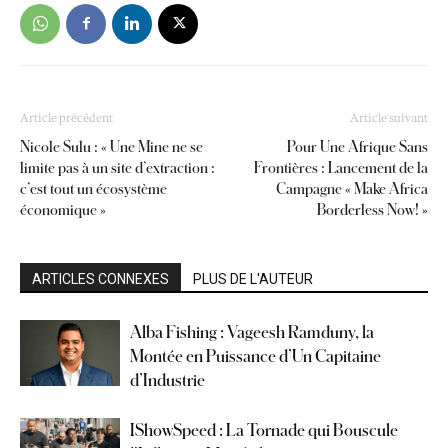
Article précédent
Article suivant
Nicole Sulu : « Une Mine ne se
Pour Une Afrique Sans
limite pas à un site d’extraction :
Frontières : Lancement de la
c’est tout un écosystème
Campagne « Make Africa
économique »
Borderless Now! »
ARTICLES CONNEXES
PLUS DE L'AUTEUR
Alba Fishing : Vageesh Ramduny, la
Montée en Puissance d’Un Capitaine
d’Industrie
IShowSpeed : La Tornade qui Bouscule