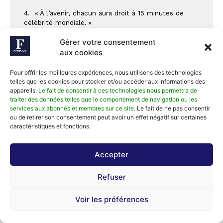
4.  « À l’avenir, chacun aura droit à 15 minutes de 
célébrité mondiale. »
Gérer votre consentement
5. Dans ces ateliers fonctionnant sur un modèle 
hiérarchique, le maître supervisait généralement 
aux cookies
l’ensemble du processus de création, mais déléguait 
souvent certaines parties de l’exécution à ses 
Pour offrir les meilleures expériences, nous utilisons des technologies
assistants et apprentis. Cette pratique permettait de 
telles que les cookies pour stocker et/ou accéder aux informations des
répondre efficacement à la demande variée des 
appareils.
Le fait de consentir à ces technologies nous permettra de
clients et d’honorer un grand nombre de commandes 
traiter des données telles que le comportement de navigation ou les
dans des délais raisonnables.
services aux abonnés et membres sur ce site
. Le fait de ne pas consentir
ou de retirer son consentement peut avoir un effet négatif sur certaines
6. Son exposition « 
A Maze of power 
», tenue 
caractéristiques et fonctions.
fin 2023-début 2024 dans la galerie Jardin du musée 
du Quai Branly, mettant en scène des présidents 
Accepter
africains pas tous réputés pour leur sens de la 
démocratie, avait suscité des réactions mitigées de 
la part de certaines personnes quand d’autres y 
Refuser
voyaient un formidable pied de nez au passé colonial 
français (voir notre article sur 
forbesafrique.com)
. 
Voir les préférences
7.  Un tour sur le site de 
Kehinde Wiley
 suffit à 
prendre la mesure du riche merchandising développé 