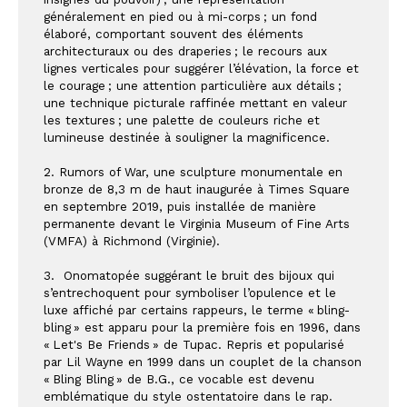
généralement en pied ou à mi-corps ; un fond 
élaboré, comportant souvent des éléments 
architecturaux ou des draperies ; le recours aux 
lignes verticales pour suggérer l’élévation, la force et 
le courage ; une attention particulière aux détails ; 
une technique picturale raffinée mettant en valeur 
les textures ; une palette de couleurs riche et 
lumineuse destinée à souligner la magnificence.
2. Rumors of War, une sculpture monumentale en 
bronze de 8,3 m de haut inaugurée à Times Square 
en septembre 2019, puis installée de manière 
permanente devant le Virginia Museum of Fine Arts 
(VMFA) à Richmond (Virginie).
3.  Onomatopée suggérant le bruit des bijoux qui 
s’entrechoquent pour symboliser l’opulence et le 
luxe affiché par certains rappeurs, le terme « bling-
bling » est apparu pour la première fois en 1996, dans 
« Let's Be Friends » de Tupac. Repris et popularisé 
par Lil Wayne en 1999 dans un couplet de la chanson 
« Bling Bling » de B.G., ce vocable est devenu 
emblématique du style ostentatoire dans le rap.