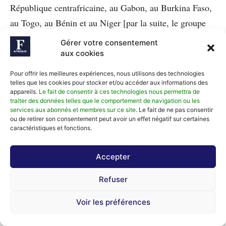
République centrafricaine, au Gabon, au Burkina Faso,
au Togo, au Bénin et au Niger [par la suite, le groupe
entrera dans le domaine de la transmission de données
Gérer votre consentement
avec Prestige Télécom et Afripa Telecom, présents dans
aux cookies
16 pays d’Afrique à partir de 2003, NDLR].
« On
Pour offrir les meilleures expériences, nous utilisons des technologies
l’oublie souvent, mais la démocratisation du téléphone
telles que les cookies pour stocker et/ou accéder aux informations des
appareils.
Le fait de consentir à ces technologies nous permettra de
portable et la baisse des coûts en Côte d’Ivoire, c’est
traiter des données telles que le comportement de navigation ou les
services aux abonnés et membres sur ce site
. Le fait de ne pas consentir
Koné Dossongui avec la création de Moov »
, rappelle
ou de retirer son consentement peut avoir un effet négatif sur certaines
Souleymane Diarrassouba.
caractéristiques et fonctions.
Accepter
Revers Et Rebonds
Refuser
En 2005, Koné Dossongui fonde Atlantic Financial
Voir les préférences
Group, holding bancaire des filiales de Banque