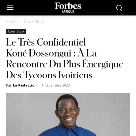
Accueil
Cover Story
Cover Story
Le Très Confidentiel
Koné Dossongui : À La
Rencontre Du Plus Énergique
Des Tycoons Ivoiriens
Par
La Rédaction
-
1 décembre 2023