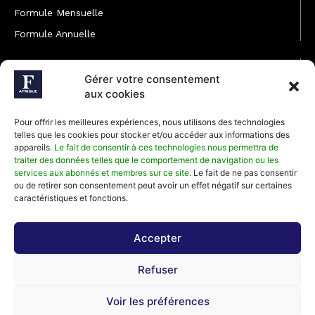
Formule Mensuelle
Formule Annuelle
JOINDRE L'ÉQUIPE
Gérer votre consentement
Rédaction
aux cookies
Service partenariat
Pour offrir les meilleures expériences, nous utilisons des technologies
Développement commercial
telles que les cookies pour stocker et/ou accéder aux informations des
appareils.
Le fait de consentir à ces technologies nous permettra de
Communiquer avec Forbes Afrique
traiter des données telles que le comportement de navigation ou les
services aux abonnés et membres sur ce site
. Le fait de ne pas consentir
ou de retirer son consentement peut avoir un effet négatif sur certaines
Média Kit 2026
caractéristiques et fonctions.
Accepter
Abonnez-vous à la newsletter de Forbes Afrique et recevez
Refuser
régulièrement nos meilleurs articles
Voir les préférences