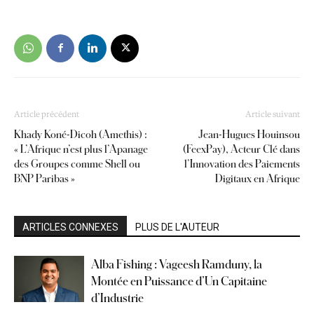
Article précédent
Article suivant
Khady Koné-Dicoh (Amethis) :
Jean-Hugues Houinsou
« L’Afrique n’est plus l’Apanage
(FeexPay), Acteur Clé dans
des Groupes comme Shell ou
l’Innovation des Paiements
BNP Paribas »
Digitaux en Afrique
ARTICLES CONNEXES
PLUS DE L'AUTEUR
Alba Fishing : Vageesh Ramduny, la
Montée en Puissance d’Un Capitaine
d’Industrie