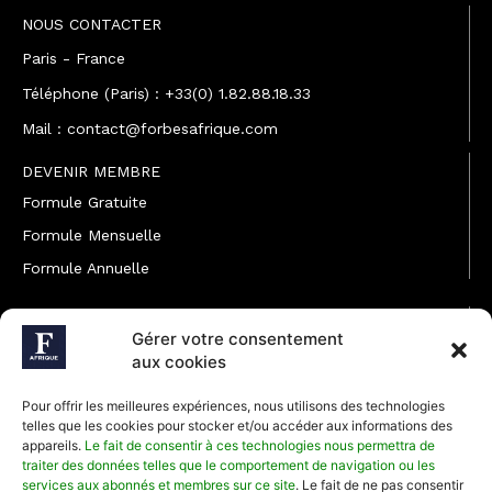
NOUS CONTACTER
Paris - France
Téléphone (Paris) : +33(0) 1.82.88.18.33
Mail : contact@forbesafrique.com
DEVENIR MEMBRE
Formule Gratuite
Formule Mensuelle
Formule Annuelle
JOINDRE L'ÉQUIPE
Gérer votre consentement
Rédaction
aux cookies
Service partenariat
Pour offrir les meilleures expériences, nous utilisons des technologies
Développement commercial
telles que les cookies pour stocker et/ou accéder aux informations des
appareils.
Le fait de consentir à ces technologies nous permettra de
Communiquer avec Forbes Afrique
traiter des données telles que le comportement de navigation ou les
services aux abonnés et membres sur ce site
. Le fait de ne pas consentir