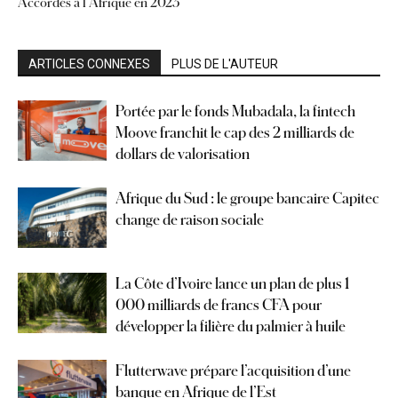
Accordés à l’Afrique en 2023
ARTICLES CONNEXES
PLUS DE L'AUTEUR
Portée par le fonds Mubadala, la fintech
Moove franchit le cap des 2 milliards de
dollars de valorisation
Afrique du Sud : le groupe bancaire Capitec
change de raison sociale
La Côte d’Ivoire lance un plan de plus 1
000 milliards de francs CFA pour
développer la filière du palmier à huile
Flutterwave prépare l’acquisition d’une
banque en Afrique de l’Est