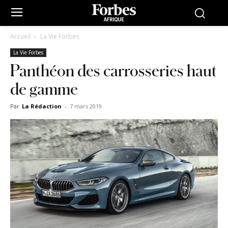
Accueil
La Vie Forbes
La Vie Forbes
Panthéon des carrosseries haut
de gamme
Par
La Rédaction
-
7 mars 2019