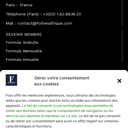
Paris - France
Téléphone (Paris) : +33(0) 1.82.88.18.33
Mail : contact@forbesafrique.com
DEVENIR MEMBRE
Formule Gratuite
Formule Mensuelle
Formule Annuelle
JOINDRE L'ÉQUIPE
Gérer votre consentement
Rédaction
aux cookies
Service partenariat
Pour offrir les meilleures expériences, nous utilisons des technologies
Développement commercial
telles que les cookies pour stocker et/ou accéder aux informations des
appareils.
Le fait de consentir à ces technologies nous permettra de
Communiquer avec Forbes Afrique
traiter des données telles que le comportement de navigation ou les
services aux abonnés et membres sur ce site
. Le fait de ne pas consentir
ou de retirer son consentement peut avoir un effet négatif sur certaines
Média Kit 2026
caractéristiques et fonctions.