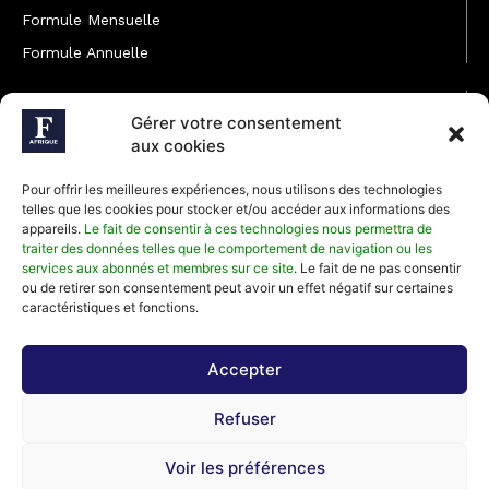
Formule Mensuelle
Formule Annuelle
JOINDRE L'ÉQUIPE
Gérer votre consentement
Rédaction
aux cookies
Service partenariat
Pour offrir les meilleures expériences, nous utilisons des technologies
Développement commercial
telles que les cookies pour stocker et/ou accéder aux informations des
appareils.
Le fait de consentir à ces technologies nous permettra de
Communiquer avec Forbes Afrique
traiter des données telles que le comportement de navigation ou les
services aux abonnés et membres sur ce site
. Le fait de ne pas consentir
ou de retirer son consentement peut avoir un effet négatif sur certaines
Média Kit 2026
caractéristiques et fonctions.
Accepter
Abonnez-vous à la newsletter de Forbes Afrique et recevez
Refuser
régulièrement nos meilleurs articles
Voir les préférences