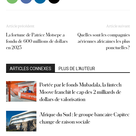
Article précédent
Article suivant
La fortune de Patrice Motsepe a
Quelles sont les compagnies
fondu de 600 millions de dollars
aériennes africaines les plus
en 2023
ponctuelles ?
ARTICLES CONNEXES
PLUS DE L'AUTEUR
Portée par le fonds Mubadala, la fintech
Moove franchit le cap des 2 milliards de
dollars de valorisation
Afrique du Sud : le groupe bancaire Capitec
change de raison sociale