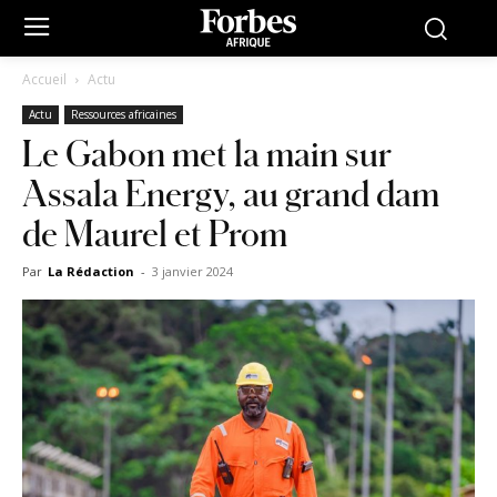
Accueil
Actu
Actu
Ressources africaines
Le Gabon met la main sur
Assala Energy, au grand dam
de Maurel et Prom
Par
La Rédaction
-
3 janvier 2024