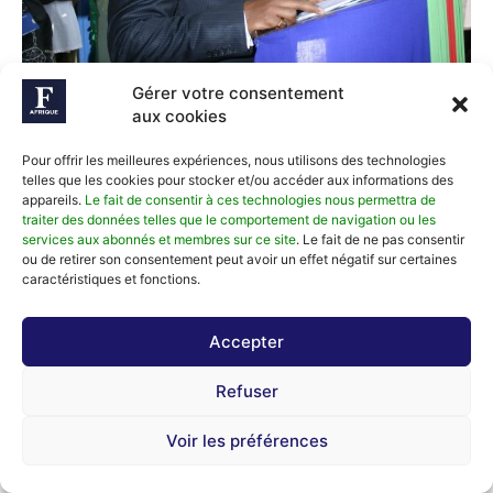
Gérer votre consentement
aux cookies
Une Relève Assurée Par La Nouvelle
Pour offrir les meilleures expériences, nous utilisons des technologies
telles que les cookies pour stocker et/ou accéder aux informations des
Génération
appareils.
Le fait de consentir à ces technologies nous permettra de
traiter des données telles que le comportement de navigation ou les
Attaché aux valeurs de transmission et de partage, «
services aux abonnés et membres sur ce site
. Le fait de ne pas consentir
ou de retirer son consentement peut avoir un effet négatif sur certaines
l’assureur rassure » aussi en préparant minutieusement
caractéristiques et fonctions.
sa succession à la tête du groupe Activa. Lorsqu’il parle
de transmission, Richard Lowe, 71 ans, ne se limite pas
Accepter
à la vision globale du secteur : il évoque également son
Refuser
propre héritage entrepreneurial. Témoin privilégié de
l’ascension d’Activa, son fils Jean-Philippe, directeur
Voir les préférences
général adjoint du groupe depuis fin 2023, a développé