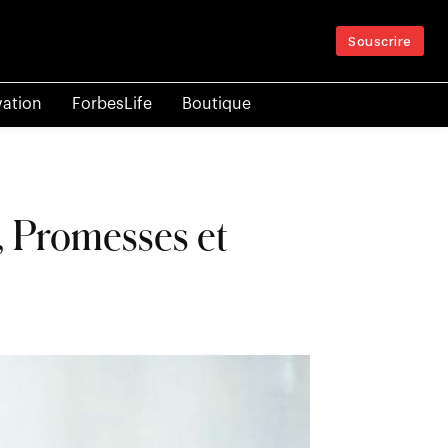
Souscrire
vation
ForbesLife
Boutique
, Promesses et