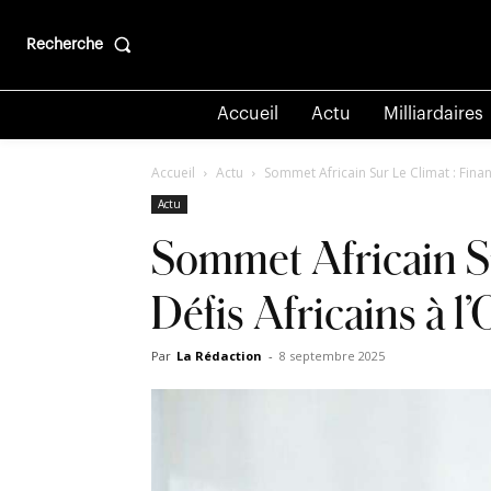
Recherche
Accueil
Actu
Milliardaires
Accueil
Actu
Sommet Africain Sur Le Climat : Finan
Actu
Sommet Africain S
Défis Africains à l
Par
La Rédaction
-
8 septembre 2025