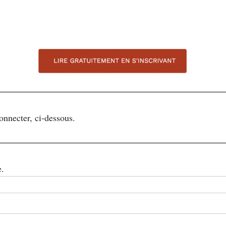
connecter, ci-dessous.
e.