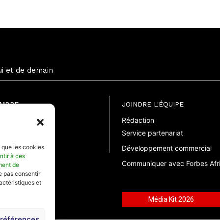
ui et de demain
EMBRE
JOINDRE L'ÉQUIPE
Rédaction
uite
Service partenariat
suelle
elle
s que les cookies
Développement commercial
ntir à ces
Communiquer avec Forbes Afr
ment de
ne pas consentir
actéristiques et
Média Kit 2026
préférences