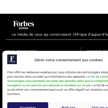
Le média de ceux qui construisent l'Afrique d'aujourd'h
NOUS CONTACTER
DEVENIR M
Formule Grat
Gérer votre consentement aux cookies
Paris - France
Formule Men
Téléphone (Paris) : +33(0) 1.82.88.18.33
Formule Annu
Pour offrir les meilleures expériences, nous utilisons des technologies telle
Mail : contact@forbesafrique.com
pour stocker et/ou accéder aux informations des appareils.
Le fait de conse
technologies nous permettra de traiter des données telles que le comporte
navigation ou les services aux abonnés et membres sur ce site
. Le fait de 
ou de retirer son consentement peut avoir un effet négatif sur certaines car
fonctions.
Accepter
Refuser
Voir les 