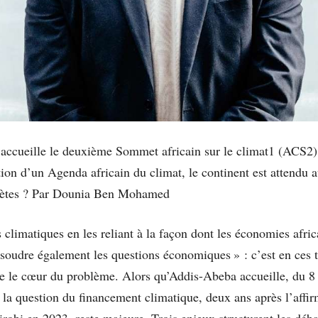
ccueille le deuxième Sommet africain sur le climat1 (ACS2),
ion d’un Agenda africain du climat, le continent est attendu 
crètes ? Par Dounia Ben Mohamed
climatiques en les reliant à la façon dont les économies afri
soudre également les questions économiques » : c’est en ces 
e le cœur du problème. Alors qu’Addis-Abeba accueille, du 8
 la question du financement climatique, deux ans après l’affi
robi en 2023, reste majeure. Trois enjeux structurent les déba