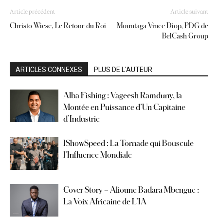
Article précédent
Article suivant
Christo Wiese, Le Retour du Roi
Mountaga Vince Diop, PDG de
BelCash Group
ARTICLES CONNEXES
PLUS DE L'AUTEUR
Alba Fishing : Vageesh Ramduny, la
Montée en Puissance d’Un Capitaine
d’Industrie
IShowSpeed : La Tornade qui Bouscule
l’Influence Mondiale
Cover Story – Alioune Badara Mbengue :
La Voix Africaine de L’IA