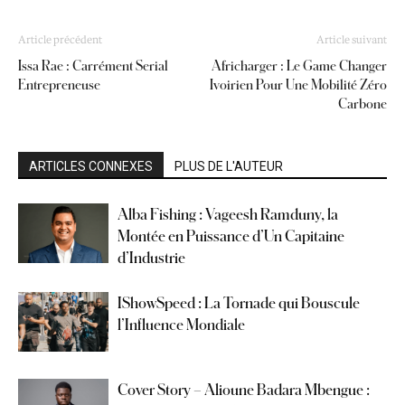
Article précédent
Article suivant
Issa Rae : Carrément Serial
Africharger : Le Game Changer
Entrepreneuse
Ivoirien Pour Une Mobilité Zéro
Carbone
ARTICLES CONNEXES
PLUS DE L'AUTEUR
Alba Fishing : Vageesh Ramduny, la
Montée en Puissance d’Un Capitaine
d’Industrie
IShowSpeed : La Tornade qui Bouscule
l’Influence Mondiale
Cover Story – Alioune Badara Mbengue :