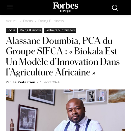
Accueil
Focus
Doing Business
Focus
Doing Business
Portraits & Interviews
Alassane Doumbia, PCA du
Groupe SIFCA : « Biokala Est
Un Modèle d’Innovation Dans
l’Agriculture Africaine »
Par
La Rédaction
-
13 août 2024