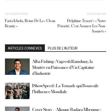
Article précédent
Article suivant
Faria Ichola, Reine De La « Clean
Delphine Traoré : « Notre
Beauty »
Priorité, C’est Assurer Les Non-
Assurés »
ARTICLES CONNEXES
PLUS DE L'AUTEUR
Alba Fishing : Vageesh Ramduny, la
Montée en Puissance d’Un Capitaine
d’Industrie
IShowSpeed : La Tornade qui Bouscule
l’Influence Mondiale
Cover Story – Alioune Badara Mbengue :