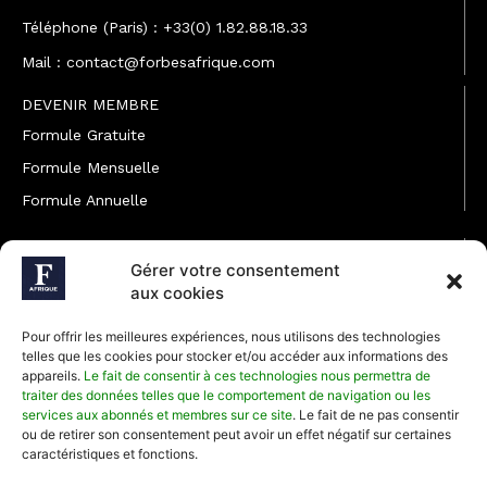
Téléphone (Paris) : +33(0) 1.82.88.18.33
Mail : contact@forbesafrique.com
DEVENIR MEMBRE
Formule Gratuite
Formule Mensuelle
Formule Annuelle
JOINDRE L'ÉQUIPE
Gérer votre consentement
Rédaction
aux cookies
Service partenariat
Pour offrir les meilleures expériences, nous utilisons des technologies
Développement commercial
telles que les cookies pour stocker et/ou accéder aux informations des
appareils.
Le fait de consentir à ces technologies nous permettra de
Communiquer avec Forbes Afrique
traiter des données telles que le comportement de navigation ou les
services aux abonnés et membres sur ce site
. Le fait de ne pas consentir
ou de retirer son consentement peut avoir un effet négatif sur certaines
Média Kit 2026
caractéristiques et fonctions.