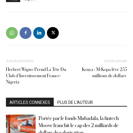
Article précédent
Article suivant
Herbert Wigwe Prend La Tête Du
Kenya : M-Kopa lève 255
Club d’Investissement France-
millions de dollars
Nigeria
ARTICLES CONNEXES
PLUS DE L'AUTEUR
Portée par le fonds Mubadala, la fintech
Moove franchit le cap des 2 milliards de
dollars de valorisation