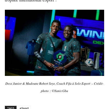
Dexx Junior & Madoune Robert Seye, Coach Fifa à Solo Esport
– Crédit-
photo : ©
Yanis Gba
TAGS
eSport