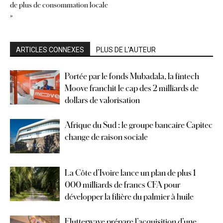
de plus de consommation locale
»
ARTICLES CONNEXES
PLUS DE L'AUTEUR
Portée par le fonds Mubadala, la fintech
Moove franchit le cap des 2 milliards de
dollars de valorisation
Afrique du Sud : le groupe bancaire Capitec
change de raison sociale
La Côte d’Ivoire lance un plan de plus 1
000 milliards de francs CFA pour
développer la filière du palmier à huile
Flutterwave prépare l’acquisition d’une