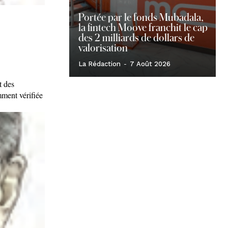
Portée par le fonds Mubadala,
la fintech Moove franchit le cap
des 2 milliards de dollars de
valorisation
La Rédaction
-
7 Août 2026
t des
mment vérifiée