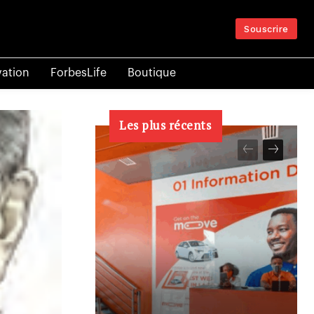
Souscrire
vation
ForbesLife
Boutique
Les plus récents