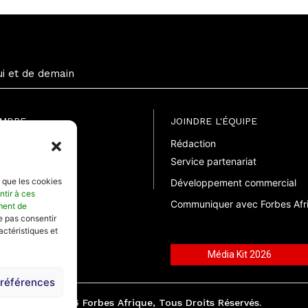
ui et de demain
EMBRE
JOINDRE L'ÉQUIPE
Rédaction
uite
Service partenariat
suelle
elle
s que les cookies
Développement commercial
ntir à ces
Communiquer avec Forbes Afr
ment de
ne pas consentir
actéristiques et
Média Kit 2026
préférences
©2026 Forbes Afrique, Tous Droits Réservés.