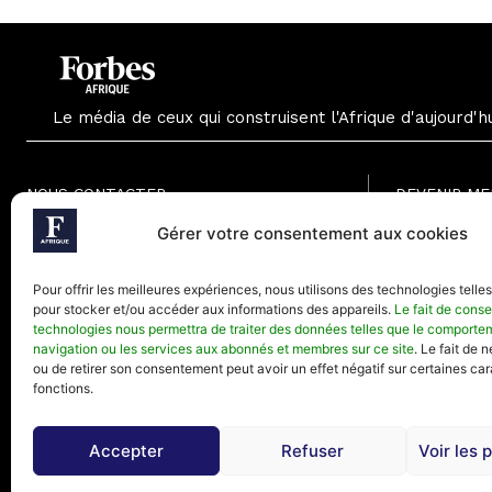
Le média de ceux qui construisent l'Afrique d'aujourd'h
NOUS CONTACTER
DEVENIR M
Formule Grat
Gérer votre consentement aux cookies
Paris - France
Formule Men
Téléphone (Paris) : +33(0) 1.82.88.18.33
Formule Annu
Pour offrir les meilleures expériences, nous utilisons des technologies telle
Mail : contact@forbesafrique.com
pour stocker et/ou accéder aux informations des appareils.
Le fait de conse
technologies nous permettra de traiter des données telles que le comporte
navigation ou les services aux abonnés et membres sur ce site
. Le fait de 
ou de retirer son consentement peut avoir un effet négatif sur certaines car
fonctions.
Accepter
Refuser
Voir les 