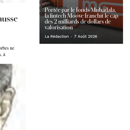
Portée par le fonds Mubadala,
la fintech Moove franchit le cap
fausse
des 2 milliards de dollars de
valorisation
La Rédaction
-
7 Août 2026
orbes ne
, à