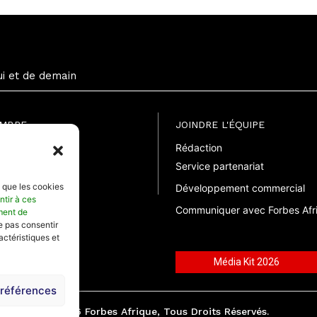
ui et de demain
EMBRE
JOINDRE L'ÉQUIPE
Rédaction
uite
Service partenariat
suelle
elle
s que les cookies
Développement commercial
ntir à ces
Communiquer avec Forbes Afr
ment de
ne pas consentir
actéristiques et
Média Kit 2026
préférences
©2026 Forbes Afrique, Tous Droits Réservés.