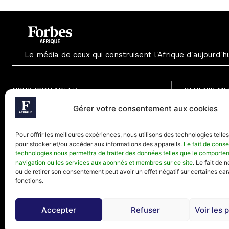
Le média de ceux qui construisent l'Afrique d'aujourd'h
NOUS CONTACTER
DEVENIR M
Formule Grat
Gérer votre consentement aux cookies
Paris - France
Formule Men
Téléphone (Paris) : +33(0) 1.82.88.18.33
Formule Annu
Pour offrir les meilleures expériences, nous utilisons des technologies telle
Mail : contact@forbesafrique.com
pour stocker et/ou accéder aux informations des appareils.
Le fait de conse
technologies nous permettra de traiter des données telles que le comporte
navigation ou les services aux abonnés et membres sur ce site
. Le fait de 
ou de retirer son consentement peut avoir un effet négatif sur certaines car
fonctions.
Accepter
Refuser
Voir les 