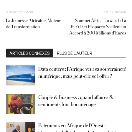
Article précédent
Article suivant
La Jeunesse Africaine, Moteur
Sommet Africa Forward : La
de Transformation
BOAD et Proparco Scellent un
Accord à 200 Millions d’Euros
ARTICLES CONNEXES
PLUS DE L'AUTEUR
Data centers : l’Afrique veut sa souveraineté
numérique, mais peut-elle se l’offrir ?
Couple & Business : quand affaires &
sentiments font bon ménage
Paiements en Afrique de l’Ouest :