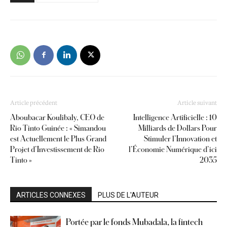
Article précédent
Article suivant
Aboubacar Koulibaly, CEO de
Intelligence Artificielle : 10
Rio Tinto Guinée : « Simandou
Milliards de Dollars Pour
est Actuellement le Plus Grand
Stimuler l’Innovation et
Projet d’Investissement de Rio
l’Économie Numérique d’ici
Tinto »
2035
ARTICLES CONNEXES
PLUS DE L'AUTEUR
Portée par le fonds Mubadala, la fintech