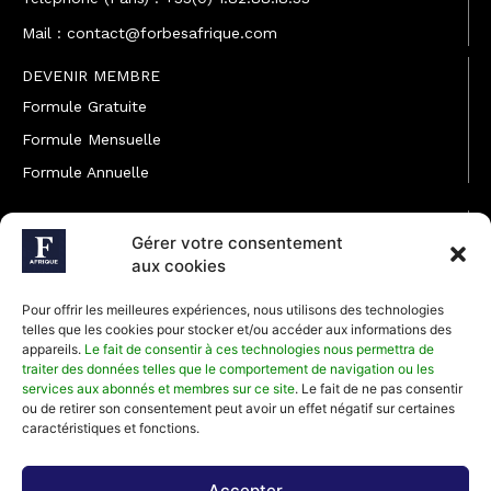
Mail : contact@forbesafrique.com
DEVENIR MEMBRE
Formule Gratuite
Formule Mensuelle
Formule Annuelle
JOINDRE L'ÉQUIPE
Gérer votre consentement
Rédaction
aux cookies
Service partenariat
Pour offrir les meilleures expériences, nous utilisons des technologies
Développement commercial
telles que les cookies pour stocker et/ou accéder aux informations des
appareils.
Le fait de consentir à ces technologies nous permettra de
Communiquer avec Forbes Afrique
traiter des données telles que le comportement de navigation ou les
services aux abonnés et membres sur ce site
. Le fait de ne pas consentir
ou de retirer son consentement peut avoir un effet négatif sur certaines
Média Kit 2026
caractéristiques et fonctions.
Accepter