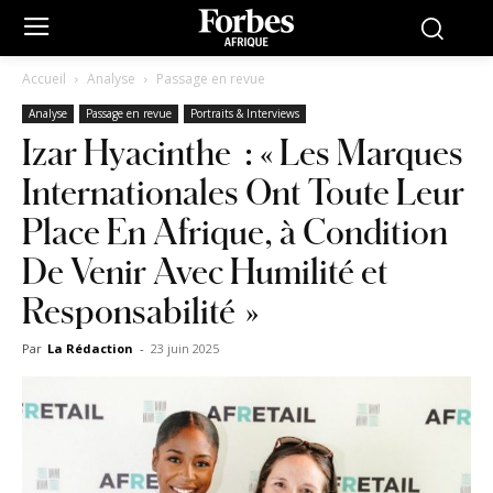
Accueil
Analyse
Passage en revue
Analyse
Passage en revue
Portraits & Interviews
Izar Hyacinthe : « Les Marques
Internationales Ont Toute Leur
Place En Afrique, à Condition
De Venir Avec Humilité et
Responsabilité »
Par
La Rédaction
-
23 juin 2025