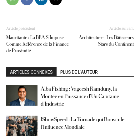
Article précédent
Article suivant
Mauritanie : La BEA S’Impose
Architecture : Les Bâtisseurs
Comme Référence de la Finance
Stars du Continent
de Proximité
ARTICLES CONNEXES
PLUS DE L'AUTEUR
Alba Fishing : Vageesh Ramduny, la
Montée en Puissance d’Un Capitaine
d’Industrie
IShowSpeed : La Tornade qui Bouscule
l’Influence Mondiale